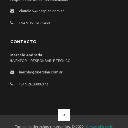
claudio.v@inerplan.com.ar
+ 54 9 351 6175460
CONTACTO
Marcelo Andrada
INVENTOR – RESPONSABLE TECNICO
inerplan@inerplan.com.ar
+54 9 2616006372
Todos los derechos reservados. © 2022 |
Desarrollo web: